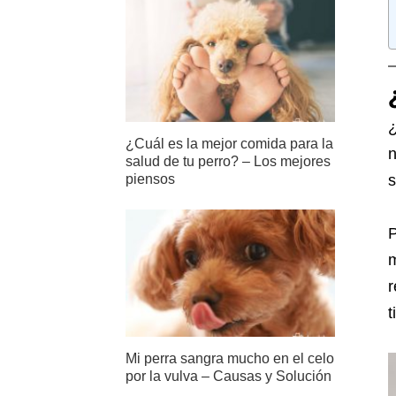
¿
¿Cuál es la mejor comida para la
n
salud de tu perro? – Los mejores
s
piensos
P
m
r
t
Mi perra sangra mucho en el celo
por la vulva – Causas y Solución