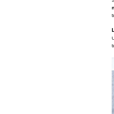
S
n
t
U
t