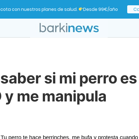
cota con nuestros planes de salud.
Desde 99€/año
Ca
aber si mi perro es
y me manipula
Tu perro te hace berrinches, me bufa y protesta cuand