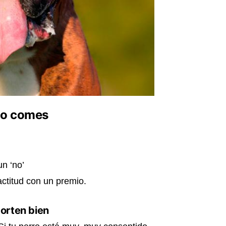
do comes
un ‘no’
ctitud con un premio.
porten bien