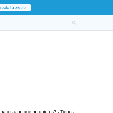
lcula tu precio
Escr
tu
cons
y
puls
en
INT
o haces algo que no quieres? ¿Tienes