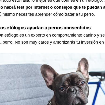
i todo esto falla, lo mejor es que confíes en un etólogo.
o habrá test por internet o consejos que te puedan 
ú mismo necesites aprender cómo tratar a tu perro.
Los etólogos ayudan a perros consentidos
n etólogo es un experto en comportamiento canino y se
u perro. No son muy caros y amortizarás tu inversión en fe