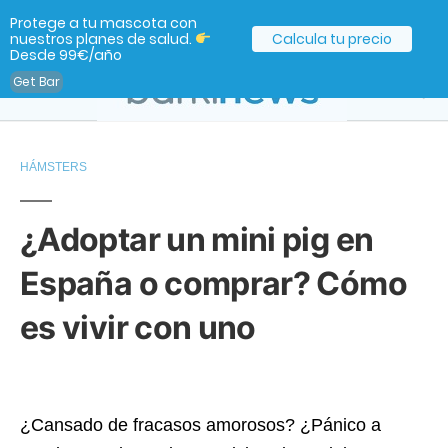
Protege a tu mascota con
nuestros planes de salud.
Calcula tu precio
Desde 99€/año
Get Bar
HÁMSTERS
¿Adoptar un mini pig en
España o comprar? Cómo
es vivir con uno
¿Cansado de fracasos amorosos? ¿Pánico a