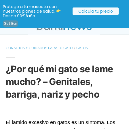
Protege a tu mascota con
nuestros planes de salud.
Calcula tu precio
Desde 99€/año
Get Bar
CONSEJOS Y CUIDADOS PARA TU GATO
GATOS
¿Por qué mi gato se lame
mucho? – Genitales,
barriga, nariz y pecho
El lamido excesivo en gatos es un síntoma. Los